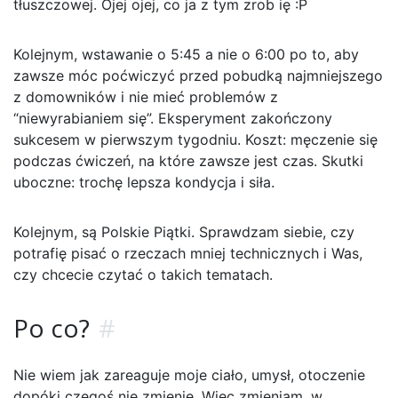
tłuszczowej. Ojej ojej, co ja z tym zrob ię :P
Kolejnym, wstawanie o 5:45 a nie o 6:00 po to, aby
zawsze móc poćwiczyć przed pobudką najmniejszego
z domowników i nie mieć problemów z
“niewyrabianiem się”. Eksperyment zakończony
sukcesem w pierwszym tygodniu. Koszt: męczenie się
podczas ćwiczeń, na które zawsze jest czas. Skutki
uboczne: trochę lepsza kondycja i siła.
Kolejnym, są Polskie Piątki. Sprawdzam siebie, czy
potrafię pisać o rzeczach mniej technicznych i Was,
czy chcecie czytać o takich tematach.
Po co?
#
Nie wiem jak zareaguje moje ciało, umysł, otoczenie
dopóki czegoś nie zmienię. Więc zmieniam, w